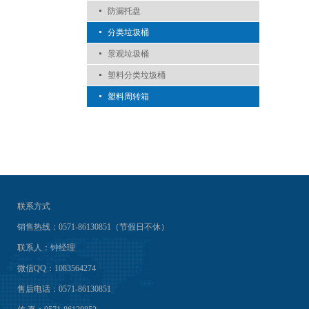
防漏托盘
分类垃圾桶
景观垃圾桶
塑料分类垃圾桶
塑料周转箱
联系方式
销售热线：0571-86130851（节假日不休）
联系人：钟经理
微信QQ：1083564274
售后电话：0571-86130851