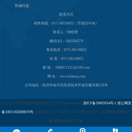
防漏托盘
联系方式
销售热线：0571-86130851（节假日不休）
联系人：钟经理
微信QQ：1083564274
售后电话：0571-86130851
传 真：0571-86130852
邮 箱： 18868711212@163.com
网 址： www.hzhmsj.com
公司地址：杭州市临平区经济技术开发区顺丰路528号
Copyright © 杭州杭美塑胶有限公司 All rights reserved.
浙ICP备19005934号-1
浙公网安
备33011302000070号
杭美塑胶三大产品系列：塑料周转箱生产厂家,塑料垃圾桶生产
厂家,塑料托盘生产厂家。
谷歌地图
百度地图