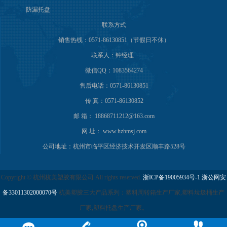
防漏托盘
联系方式
销售热线：0571-86130851（节假日不休）
联系人：钟经理
微信QQ：1083564274
售后电话：0571-86130851
传 真：0571-86130852
邮 箱： 18868711212@163.com
网 址： www.hzhmsj.com
公司地址：杭州市临平区经济技术开发区顺丰路528号
Copyright © 杭州杭美塑胶有限公司 All rights reserved.
浙ICP备19005934号-1
浙公网安
备33011302000070号
杭美塑胶三大产品系列：塑料周转箱生产厂家,塑料垃圾桶生产
厂家,塑料托盘生产厂家。
谷歌地图
百度地图