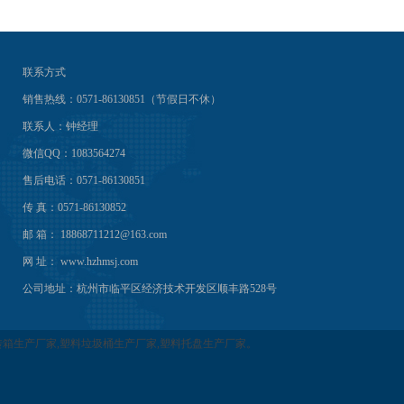
联系方式
销售热线：0571-86130851（节假日不休）
联系人：钟经理
微信QQ：1083564274
售后电话：0571-86130851
传 真：0571-86130852
邮 箱： 18868711212@163.com
网 址： www.hzhmsj.com
公司地址：杭州市临平区经济技术开发区顺丰路528号
箱生产厂家,塑料垃圾桶生产厂家,塑料托盘生产厂家。