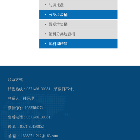
防漏托盘
分类垃圾桶
景观垃圾桶
塑料分类垃圾桶
塑料周转箱
联系方式
销售热线：0571-86130851（节假日不休）
联系人：钟经理
微信QQ：1083564274
售后电话：0571-86130851
传 真：0571-86130852
邮 箱： 18868711212@163.com