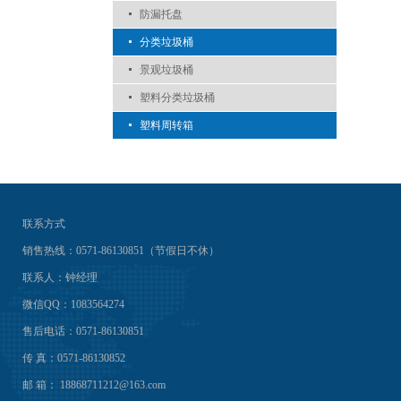
防漏托盘
分类垃圾桶
景观垃圾桶
塑料分类垃圾桶
塑料周转箱
联系方式
销售热线：0571-86130851（节假日不休）
联系人：钟经理
微信QQ：1083564274
售后电话：0571-86130851
传 真：0571-86130852
邮 箱： 18868711212@163.com